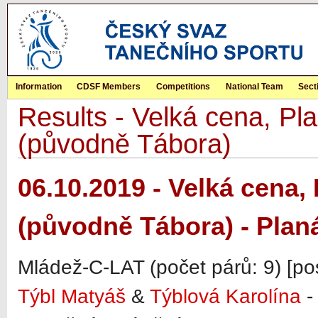
Information
CDSF Members
Competitions
National Team
Sect
Results - Velká cena, Pla
(původně Tábora)
06.10.2019 - Velká cena, 
(původně Tábora) - Plan
Mládež-C-LAT (počet párů: 9) [po
Týbl Matyáš
&
Týblová Karolína
-