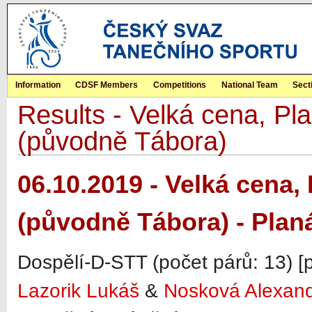
Information
CDSF Members
Competitions
National Team
Sect
Results - Velká cena, Pla
(původně Tábora)
06.10.2019 - Velká cena, 
(původně Tábora) - Plan
Dospělí-D-STT (počet párů: 13) [
Lazorik Lukáš
&
Nosková Alexan