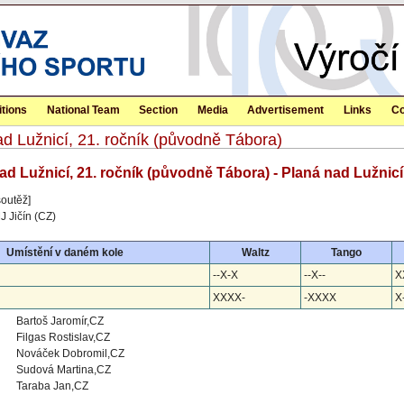
tions
National Team
Section
Media
Advertisement
Links
Co
ad Lužnicí, 21. ročník (původně Tábora)
nad Lužnicí, 21. ročník (původně Tábora) - Planá nad Lužnicí
soutěž]
 Jičín (CZ)
Umístění v daném kole
Waltz
Tango
--X-X
--X--
X
XXXX-
-XXXX
X-
Bartoš Jaromír,CZ
Filgas Rostislav,CZ
Nováček Dobromil,CZ
Sudová Martina,CZ
Taraba Jan,CZ