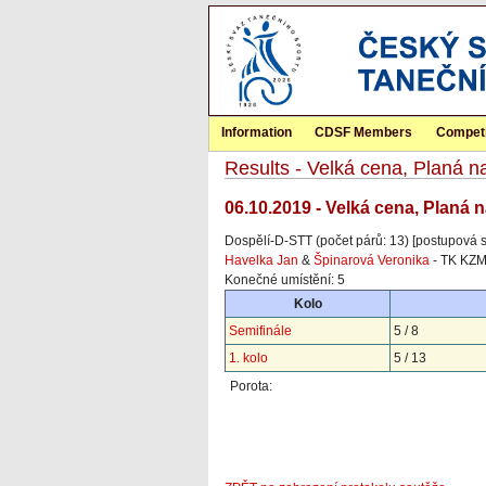
Information
CDSF Members
Competi
Results - Velká cena, Planá n
06.10.2019 - Velká cena, Planá 
Dospělí-D-STT (počet párů: 13) [postupová 
Havelka Jan
&
Špinarová Veronika
- TK KZMJ
Konečné umístění: 5
Kolo
Semifinále
5 / 8
1. kolo
5 / 13
Porota: