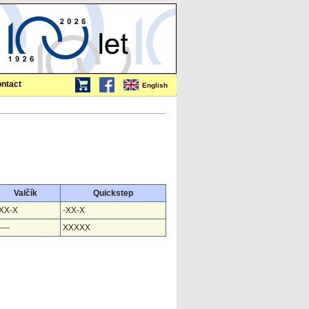
ntact
English
Valčík
Quickstep
XX-X
-XX-X
---
XXXXX