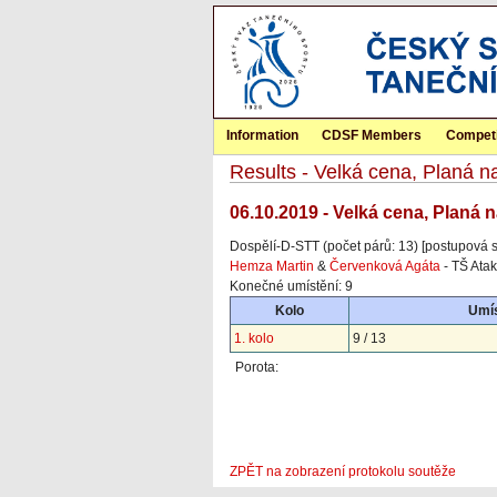
Information
CDSF Members
Competi
Results - Velká cena, Planá n
06.10.2019 - Velká cena, Planá 
Dospělí-D-STT (počet párů: 13) [postupová 
Hemza Martin
&
Červenková Agáta
- TŠ Atak
Konečné umístění: 9
Kolo
Umís
1. kolo
9 / 13
Porota:
ZPĚT na zobrazení protokolu soutěže