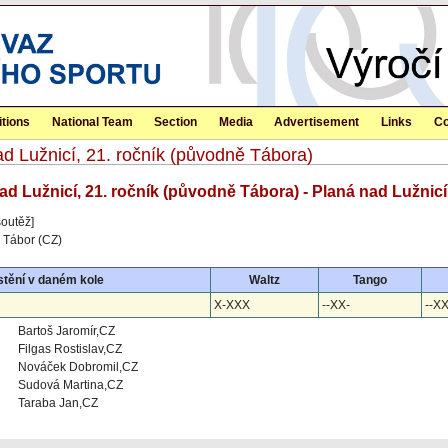
tions
National Team
Section
Media
Advertisement
Links
Co
ad Lužnicí, 21. ročník (původně Tábora)
nad Lužnicí, 21. ročník (původně Tábora) - Planá nad Lužnicí
soutěž]
 Tábor (CZ)
tění v daném kole
Waltz
Tango
X-XXX
--XX-
--XX
Bartoš Jaromír,CZ
Filgas Rostislav,CZ
Nováček Dobromil,CZ
Sudová Martina,CZ
Taraba Jan,CZ