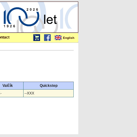
ntact
English
Valčík
Quickstep
-
--XXX