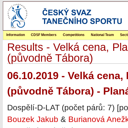
Information
CDSF Members
Competitions
National Team
Sect
Results - Velká cena, Pla
(původně Tábora)
06.10.2019 - Velká cena, 
(původně Tábora) - Plan
Dospělí-D-LAT (počet párů: 7) [p
Bouzek Jakub
&
Burianová Anež