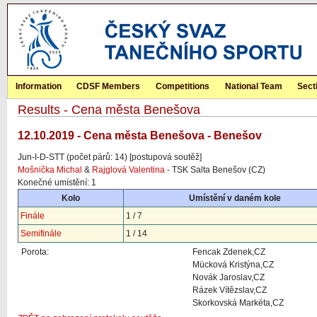
Information
CDSF Members
Competitions
National Team
Sect
Results - Cena města Benešova
12.10.2019 - Cena města Benešova - Benešov
Jun-I-D-STT (počet párů: 14) [postupová soutěž]
Mošnička Michal
&
Rajglová Valentina
- TSK Salta Benešov (CZ)
Konečné umístění: 1
Kolo
Umístění v daném kole
Finále
1 / 7
Semifinále
1 / 14
Porota:
Fencak Zdenek,CZ
Mücková Kristýna,CZ
Novák Jaroslav,CZ
Rázek Vítězslav,CZ
Skorkovská Markéta,CZ