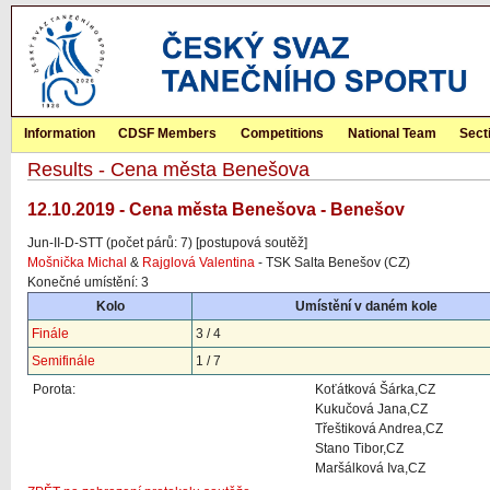
Information
CDSF Members
Competitions
National Team
Sect
Results - Cena města Benešova
12.10.2019 - Cena města Benešova - Benešov
Jun-II-D-STT (počet párů: 7) [postupová soutěž]
Mošnička Michal
&
Rajglová Valentina
- TSK Salta Benešov (CZ)
Konečné umístění: 3
Kolo
Umístění v daném kole
Finále
3 / 4
Semifinále
1 / 7
Porota:
Koťátková Šárka,CZ
Kukučová Jana,CZ
Třeštiková Andrea,CZ
Stano Tibor,CZ
Maršálková Iva,CZ