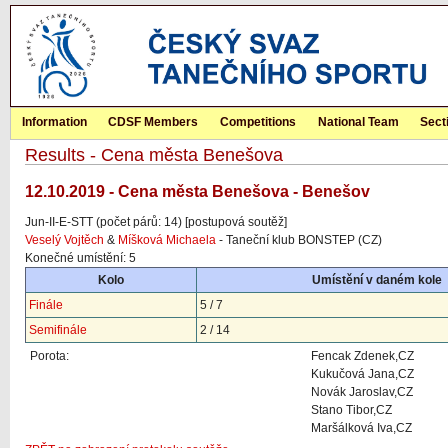
Information
CDSF Members
Competitions
National Team
Sect
Results - Cena města Benešova
12.10.2019 - Cena města Benešova - Benešov
Jun-II-E-STT (počet párů: 14) [postupová soutěž]
Veselý Vojtěch
&
Míšková Michaela
- Taneční klub BONSTEP (CZ)
Konečné umístění: 5
Kolo
Umístění v daném kole
Finále
5 / 7
Semifinále
2 / 14
Porota:
Fencak Zdenek,CZ
Kukučová Jana,CZ
Novák Jaroslav,CZ
Stano Tibor,CZ
Maršálková Iva,CZ