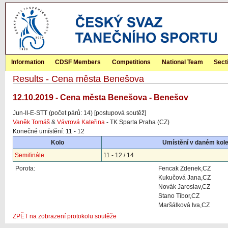
Information
CDSF Members
Competitions
National Team
Sect
Results - Cena města Benešova
12.10.2019 - Cena města Benešova - Benešov
Jun-II-E-STT (počet párů: 14) [postupová soutěž]
Vaněk Tomáš
&
Vávrová Kateřina
- TK Sparta Praha (CZ)
Konečné umístění: 11 - 12
Kolo
Umístění v daném kol
Semifinále
11 - 12 / 14
Porota:
Fencak Zdenek,CZ
Kukučová Jana,CZ
Novák Jaroslav,CZ
Stano Tibor,CZ
Maršálková Iva,CZ
ZPĚT na zobrazení protokolu soutěže