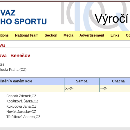
tions
National Team
Section
Media
Advertisement
Links
Co
va
ova - Benešov
těž]
lueta Praha (CZ)
stění v daném kole
Samba
Chacha
X--X-
---X-
Fencak Zdenek,CZ
Koťátková Šárka,CZ
Kukučová Jana,CZ
Novák Jaroslav,CZ
Třeštiková Andrea,CZ