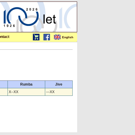
ntact
English
Rumba
Jive
X--XX
---XX