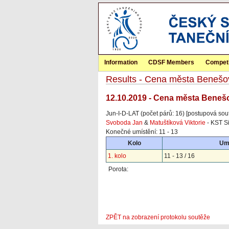
Information
CDSF Members
Competi
Results - Cena města Benešo
12.10.2019 - Cena města Beneš
Jun-I-D-LAT (počet párů: 16) [postupová sou
Svoboda Jan
&
Matuštíková Viktorie
- KST Si
Konečné umístění: 11 - 13
Kolo
Umí
1. kolo
11 - 13 / 16
Porota:
ZPĚT na zobrazení protokolu soutěže