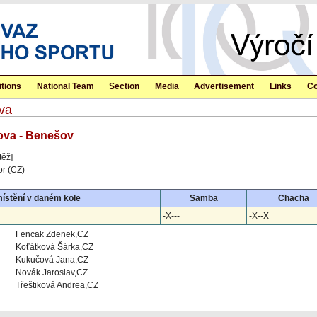
tions
National Team
Section
Media
Advertisement
Links
Co
va
ova - Benešov
těž]
or (CZ)
ístění v daném kole
Samba
Chacha
-X---
-X--X
Fencak Zdenek,CZ
Koťátková Šárka,CZ
Kukučová Jana,CZ
Novák Jaroslav,CZ
Třeštiková Andrea,CZ