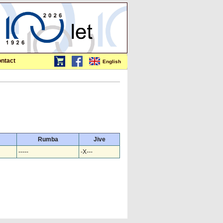
ntact
English
Rumba
Jive
-----
-X---