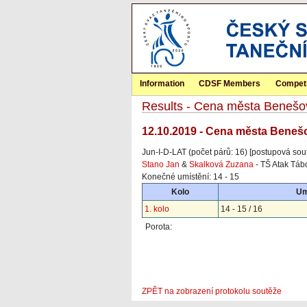
Information
CDSF Members
Competi
Results - Cena města Benešo
12.10.2019 - Cena města Beneš
Jun-I-D-LAT (počet párů: 16) [postupová sou
Stano Jan
&
Skalková Zuzana
- TŠ Atak Táb
Konečné umístění: 14 - 15
Kolo
Um
1. kolo
14 - 15 / 16
Porota:
ZPĚT na zobrazení protokolu soutěže