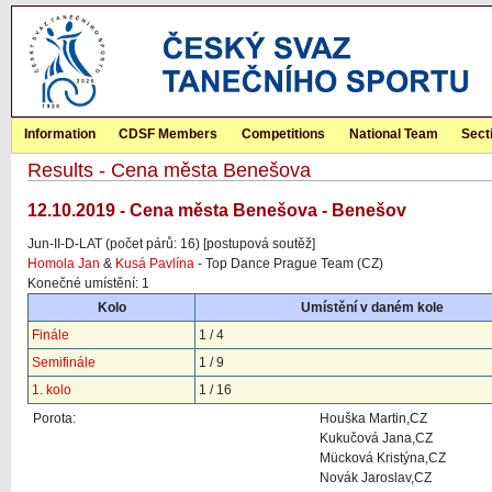
Information
CDSF Members
Competitions
National Team
Sect
Results - Cena města Benešova
12.10.2019 - Cena města Benešova - Benešov
Jun-II-D-LAT (počet párů: 16) [postupová soutěž]
Homola Jan
&
Kusá Pavlína
- Top Dance Prague Team (CZ)
Konečné umístění: 1
Kolo
Umístění v daném kole
Finále
1 / 4
Semifinále
1 / 9
1. kolo
1 / 16
Porota:
Houška Martin,CZ
Kukučová Jana,CZ
Mücková Kristýna,CZ
Novák Jaroslav,CZ