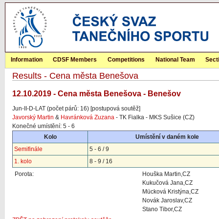
Information
CDSF Members
Competitions
National Team
Sect
Results - Cena města Benešova
12.10.2019 - Cena města Benešova - Benešov
Jun-II-D-LAT (počet párů: 16) [postupová soutěž]
Javorský Martin
&
Havránková Zuzana
- TK Fialka - MKS Sušice (CZ)
Konečné umístění: 5 - 6
Kolo
Umístění v daném kole
Semifinále
5 - 6 / 9
1. kolo
8 - 9 / 16
Porota:
Houška Martin,CZ
Kukučová Jana,CZ
Mücková Kristýna,CZ
Novák Jaroslav,CZ
Stano Tibor,CZ