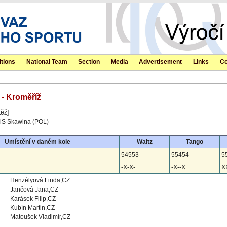
tions
National Team
Section
Media
Advertisement
Links
Co
 - Kroměříž
těž]
KiS Skawina (POL)
Umístění v daném kole
Waltz
Tango
54553
55454
5
-X-X-
-X--X
X
Henzélyová Linda,CZ
Jančová Jana,CZ
Karásek Filip,CZ
Kubín Martin,CZ
Matoušek Vladimír,CZ