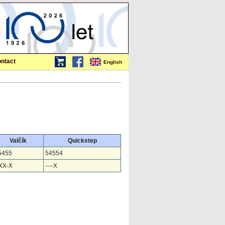
ntact
English
Valčík
Quickstep
5455
54554
XX-X
----X