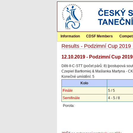
Information
CDSF Members
Competi
Results - Podzimní Cup 2019
12.10.2019 - Podzimní Cup 2019
Děti-II-C-STT (počet párů: 8) [postupová sou
Czepiel Bartłomiej & Maślanka Martyna - C
Konečné umístění: 5
Kolo
Finále
5 / 5
Semifinále
4 - 5 / 8
Porota: