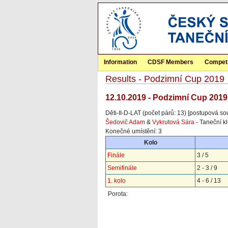
Information
CDSF Members
Competi
Results - Podzimní Cup 2019
12.10.2019 - Podzimní Cup 2019
Děti-II-D-LAT (počet párů: 13) [postupová so
Šedovič Adam
&
Vykrutová Sára
- Taneční k
Konečné umístění: 3
Kolo
Finále
3 / 5
Semifinále
2 - 3 / 9
1. kolo
4 - 6 / 13
Porota: