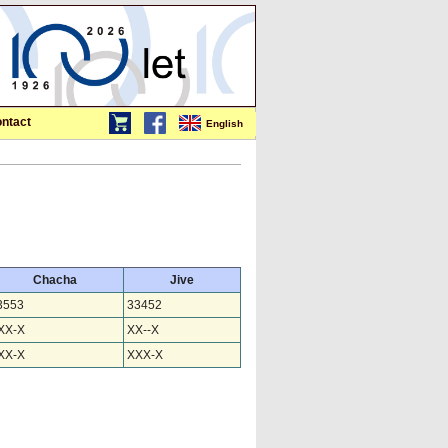
ntact
English
Chacha
Jive
3553
33452
XX-X
XX--X
XX-X
XXX-X