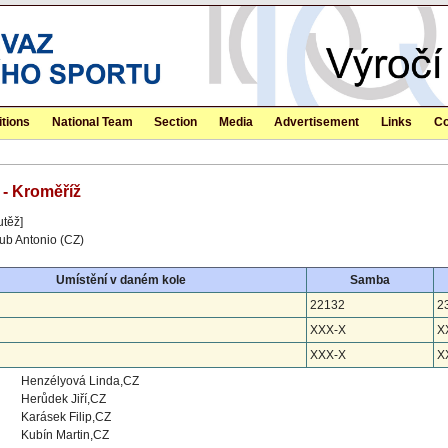
tions
National Team
Section
Media
Advertisement
Links
Co
 - Kroměříž
utěž]
lub Antonio (CZ)
Umístění v daném kole
Samba
22132
2
XXX-X
X
XXX-X
X
Henzélyová Linda,CZ
Herůdek Jiří,CZ
Karásek Filip,CZ
Kubín Martin,CZ