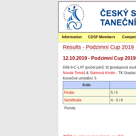
Information
CDSF Members
Competi
Results - Podzimní Cup 2019
12.10.2019 - Podzimní Cup 2019
Děti-II-C-LAT (počet párů: 6) [postupová sout
Novák Tomáš
&
Slámová Kristin
- TK Gradac
Konečné umístění: 5
Kolo
Finále
5 / 5
Semifinále
4 - 5 / 6
Porota: