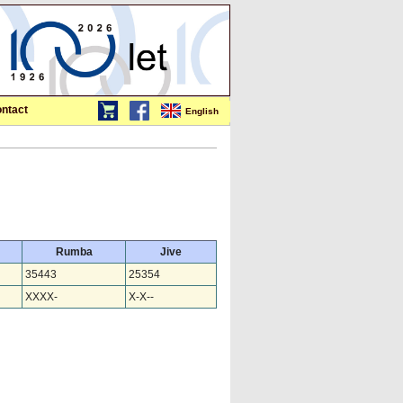
ntact
English
Rumba
Jive
35443
25354
XXXX-
X-X--