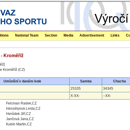
tions
National Team
Section
Media
Advertisement
Links
Co
 - Kroměříž
ěž]
e Kroměříž (CZ)
Umístění v daném kole
Samba
Chacha
25335
34345
X-XX-
--XX-
Felcman Radek,CZ
Henzélyová Linda,CZ
Herůdek Jiří,CZ
Jančová Jana,CZ
Kubín Martin,CZ