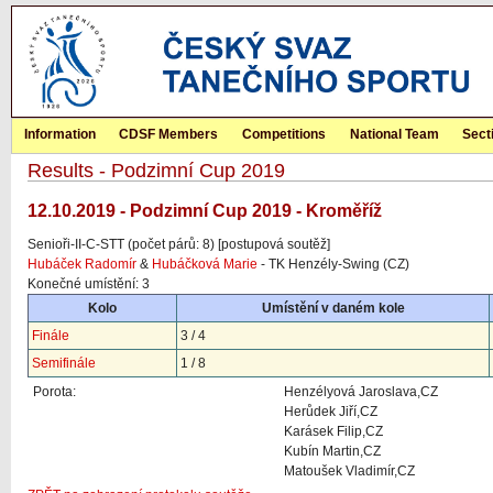
Information
CDSF Members
Competitions
National Team
Sect
Results - Podzimní Cup 2019
12.10.2019 - Podzimní Cup 2019 - Kroměříž
Senioři-II-C-STT (počet párů: 8) [postupová soutěž]
Hubáček Radomír
&
Hubáčková Marie
- TK Henzély-Swing (CZ)
Konečné umístění: 3
Kolo
Umístění v daném kole
Finále
3 / 4
Semifinále
1 / 8
Porota:
Henzélyová Jaroslava,CZ
Herůdek Jiří,CZ
Karásek Filip,CZ
Kubín Martin,CZ
Matoušek Vladimír,CZ