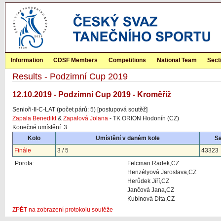
Information
CDSF Members
Competitions
National Team
Sect
Results - Podzimní Cup 2019
12.10.2019 - Podzimní Cup 2019 - Kroměříž
Senioři-II-C-LAT (počet párů: 5) [postupová soutěž]
Zapala Benedikt
&
Zapalová Jolana
- TK ORION Hodonín (CZ)
Konečné umístění: 3
Kolo
Umístění v daném kole
S
Finále
3 / 5
43323
Porota:
Felcman Radek,CZ
Henzélyová Jaroslava,CZ
Herůdek Jiří,CZ
Jančová Jana,CZ
Kubínová Dita,CZ
ZPĚT na zobrazení protokolu soutěže