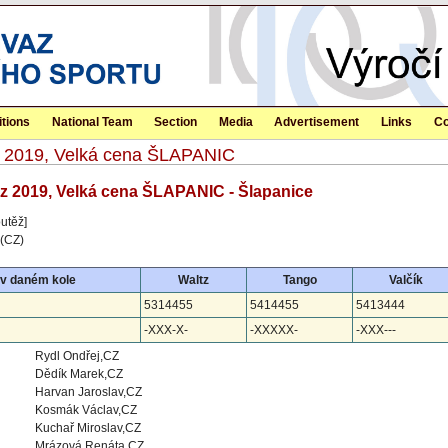
tions
National Team
Section
Media
Advertisement
Links
Co
itz 2019, Velká cena ŠLAPANIC
itz 2019, Velká cena ŠLAPANIC - Šlapanice
utěž]
(CZ)
 v daném kole
Waltz
Tango
Valčík
5314455
5414455
5413444
-XXX-X-
-XXXXX-
-XXX---
Rydl Ondřej,CZ
Dědík Marek,CZ
Harvan Jaroslav,CZ
Kosmák Václav,CZ
Kuchař Miroslav,CZ
Mrázová Renáta,CZ