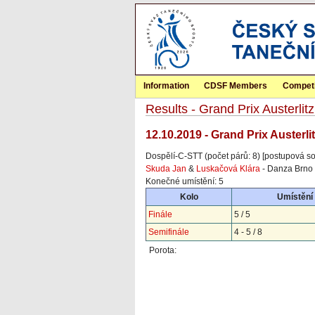
Information
CDSF Members
Competi
Results - Grand Prix Austerl
12.10.2019 - Grand Prix Austerl
Dospělí-C-STT (počet párů: 8) [postupová so
Skuda Jan
&
Luskačová Klára
- Danza Brno 
Konečné umístění: 5
Kolo
Umístění
Finále
5 / 5
Semifinále
4 - 5 / 8
Porota: