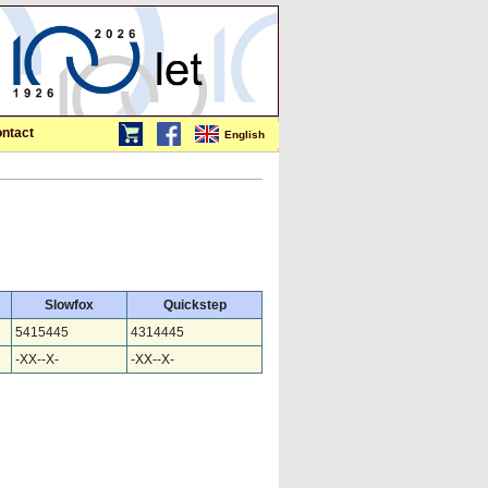
ntact
English
Slowfox
Quickstep
5415445
4314445
-XX--X-
-XX--X-