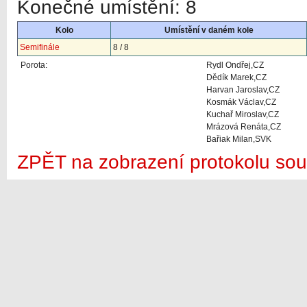
Konečné umístění: 8
Kolo
Umístění v daném kole
Semifinále
8 / 8
Porota:
Rydl Ondřej,CZ
Dědík Marek,CZ
Harvan Jaroslav,CZ
Kosmák Václav,CZ
Kuchař Miroslav,CZ
Mrázová Renáta,CZ
Bařiak Milan,SVK
ZPĚT na zobrazení protokolu sou