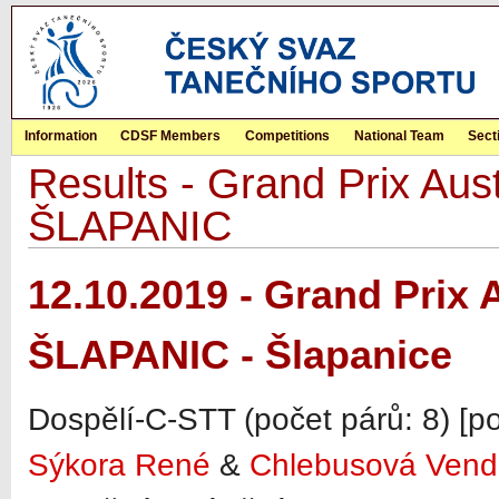
Information
CDSF Members
Competitions
National Team
Sect
Results - Grand Prix Aust
ŠLAPANIC
12.10.2019 - Grand Prix 
ŠLAPANIC - Šlapanice
Dospělí-C-STT (počet párů: 8) [p
Sýkora René
&
Chlebusová Vend