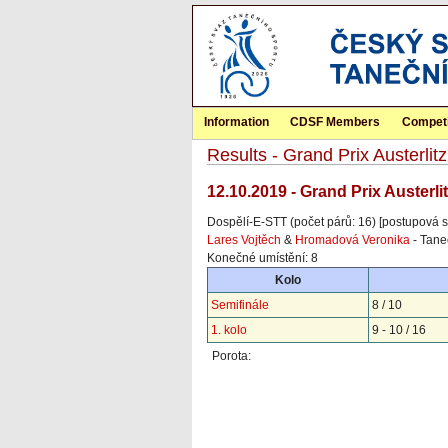
Information
CDSF Members
Competi
Results - Grand Prix Austerl
12.10.2019 - Grand Prix Austerl
Dospělí-E-STT (počet párů: 16) [postupová s
Lares Vojtěch
&
Hromadová Veronika
- Tane
Konečné umístění: 8
Kolo
Semifinále
8 / 10
1. kolo
9 - 10 / 16
Porota: