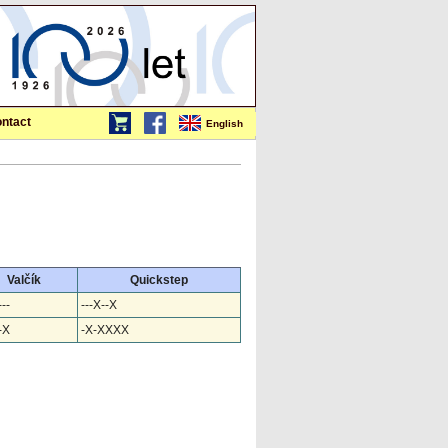
ntact
English
Valčík
Quickstep
--
---X--X
-X
-X-XXXX