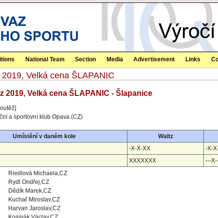
tions
National Team
Section
Media
Advertisement
Links
Co
itz 2019, Velká cena ŠLAPANIC
itz 2019, Velká cena ŠLAPANIC - Šlapanice
outěž]
ční a sportovní klub Opava (CZ)
Umístění v daném kole
Waltz
-X-X-XX
-X-X-
XXXXXXX
---X-
Riedlová Michaela,CZ
Rydl Ondřej,CZ
Dědík Marek,CZ
Kuchař Miroslav,CZ
Harvan Jaroslav,CZ
Kosmák Václav,CZ