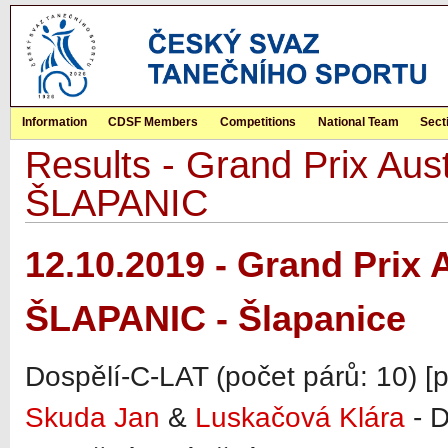
Information
CDSF Members
Competitions
National Team
Sect
Results - Grand Prix Aust
ŠLAPANIC
12.10.2019 - Grand Prix 
ŠLAPANIC - Šlapanice
Dospělí-C-LAT (počet párů: 10) [
Skuda Jan
&
Luskačová Klára
- D