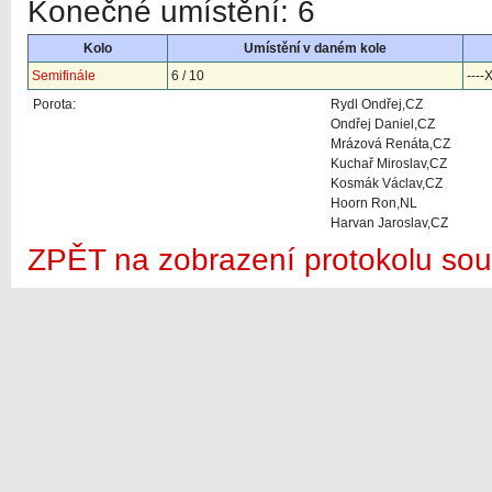
Konečné umístění: 6
Kolo
Umístění v daném kole
Semifinále
6 / 10
----
Porota:
Rydl Ondřej,CZ
Ondřej Daniel,CZ
Mrázová Renáta,CZ
Kuchař Miroslav,CZ
Kosmák Václav,CZ
Hoorn Ron,NL
Harvan Jaroslav,CZ
ZPĚT na zobrazení protokolu sou