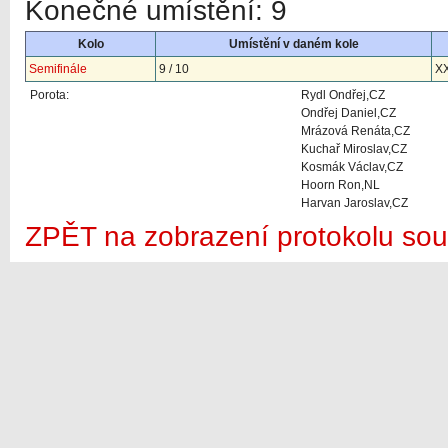
Konečné umístění: 9
Kolo
Umístění v daném kole
Semifinále
9 / 10
XX
Porota:
Rydl Ondřej,CZ
Ondřej Daniel,CZ
Mrázová Renáta,CZ
Kuchař Miroslav,CZ
Kosmák Václav,CZ
Hoorn Ron,NL
Harvan Jaroslav,CZ
ZPĚT na zobrazení protokolu sou