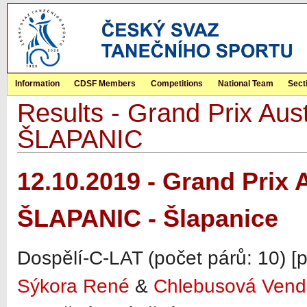
Information
CDSF Members
Competitions
National Team
Sect
Results - Grand Prix Aust
ŠLAPANIC
12.10.2019 - Grand Prix 
ŠLAPANIC - Šlapanice
Dospělí-C-LAT (počet párů: 10) [
Sýkora René
&
Chlebusová Vend