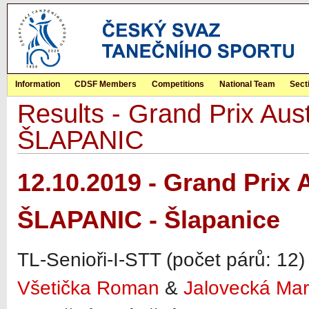
Information
CDSF Members
Competitions
National Team
Sect
Results - Grand Prix Aust
ŠLAPANIC
12.10.2019 - Grand Prix 
ŠLAPANIC - Šlapanice
TL-Senioři-I-STT (počet párů: 12) 
Všetička Roman
&
Jalovecká Mar