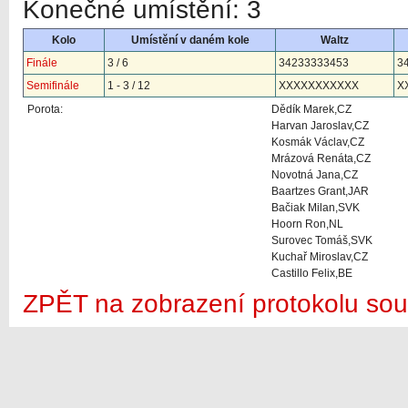
Konečné umístění: 3
Kolo
Umístění v daném kole
Waltz
Finále
3 / 6
34233333453
3
Semifinále
1 - 3 / 12
XXXXXXXXXXX
X
Porota:
Dědík Marek,CZ
Harvan Jaroslav,CZ
Kosmák Václav,CZ
Mrázová Renáta,CZ
Novotná Jana,CZ
Baartzes Grant,JAR
Bačiak Milan,SVK
Hoorn Ron,NL
Surovec Tomáš,SVK
Kuchař Miroslav,CZ
Castillo Felix,BE
ZPĚT na zobrazení protokolu sou