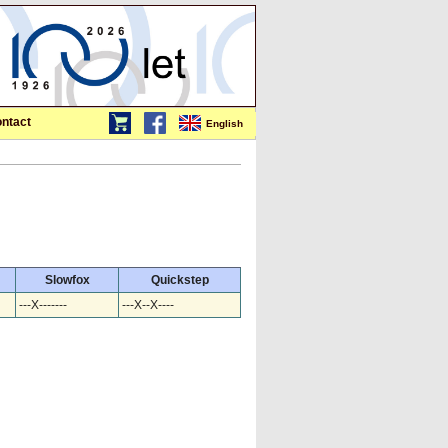
ntact
English
Slowfox
Quickstep
---X-------
---X--X----