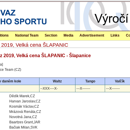
tions
National Team
Section
Media
Advertisement
Links
Co
itz 2019, Velká cena ŠLAPANIC
itz 2019, Velká cena ŠLAPANIC - Šlapanice
a]
ance Team (CZ)
v daném kole
Waltz
Tango
Valčík
--XXX----X-
---X-------
---X-------
Dědík Marek,CZ
Harvan Jaroslav,CZ
Kosmák Václav,CZ
Mrázová Renáta,CZ
Novotná Jana,CZ
Baartzes Grant,JAR
Bačiak Milan,SVK