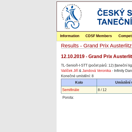
Information
CDSF Members
Competi
Results - Grand Prix Austerl
12.10.2019 - Grand Prix Austerl
TL-Senioři-I-STT (počet párů: 12) [taneční lig
Valíček Jiří
&
Jandová Veronika
- Infinity D
Konečné umístění: 8
Kolo
Umístění 
Semifinále
8 / 12
Porota: