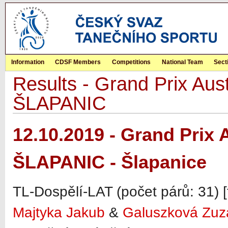
Information
CDSF Members
Competitions
National Team
Sect
Results - Grand Prix Aust
ŠLAPANIC
12.10.2019 - Grand Prix 
ŠLAPANIC - Šlapanice
TL-Dospělí-LAT (počet párů: 31) [
Majtyka Jakub
&
Galuszková Zuz