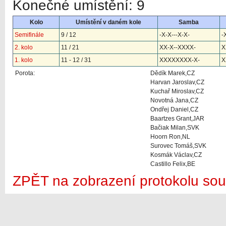
Konečné umístění: 9
Kolo
Umístění v daném kole
Samba
Semifinále
9 / 12
-X-X---X-X-
-
2. kolo
11 / 21
XX-X--XXXX-
X
1. kolo
11 - 12 / 31
XXXXXXXX-X-
X
Porota:
Dědík Marek,CZ
Harvan Jaroslav,CZ
Kuchař Miroslav,CZ
Novotná Jana,CZ
Ondřej Daniel,CZ
Baartzes Grant,JAR
Bačiak Milan,SVK
Hoorn Ron,NL
Surovec Tomáš,SVK
Kosmák Václav,CZ
Castillo Felix,BE
ZPĚT na zobrazení protokolu sou