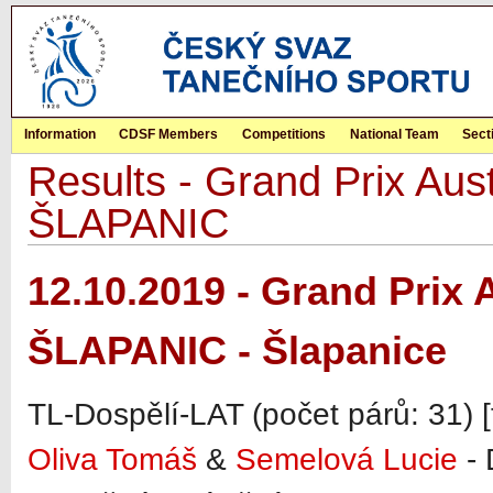
Information
CDSF Members
Competitions
National Team
Sect
Results - Grand Prix Aust
ŠLAPANIC
12.10.2019 - Grand Prix 
ŠLAPANIC - Šlapanice
TL-Dospělí-LAT (počet párů: 31) [
Oliva Tomáš
&
Semelová Lucie
- 