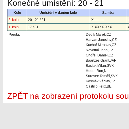
Konečné umístění: 20 - 21
Kolo
Umístění v daném kole
Samba
2. kolo
20 - 21 / 21
-X---------
1. kolo
17 / 31
-X-XXXX-XXX
Porota:
Dědík Marek,CZ
Harvan Jaroslav,CZ
Kuchař Miroslav,CZ
Novotná Jana,CZ
Ondřej Daniel,CZ
Baartzes Grant,JAR
Bačiak Milan,SVK
Hoorn Ron,NL
Surovec Tomáš,SVK
Kosmák Václav,CZ
Castillo Felix,BE
ZPĚT na zobrazení protokolu sou