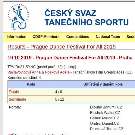
Information
CDSF Members
Competitions
National Team
Sect
Results - Prague Dance Festival For All 2019
19.10.2019 - Prague Dance Festival For All 2019 - Praha
TPV-Do21-SYNC (počet párů: 12) [hobby]
Václavovičová Anna
&
Nosková Adéla
- Taneční škola Filip Gregoriades (CZ)
Konečné umístění: 4
Kolo
Umístění v daném kole
Finále
4 / 6
Semifinále
5 / 12
Porota:
Dlouhý Bohumil,CZ
Elschek Walter,CZ
Gebert Marcel,CZ
Ondřej Daniel,CZ
Prucková Tereza,CZ