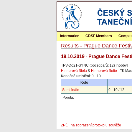
Information
CDSF Members
Competi
Results - Prague Dance Festiv
19.10.2019 - Prague Dance Festi
TPV-Do21-SYNC (počet párů: 12) [hobby]
Hinnerová Stela
&
Hinnerová Sofie
- TK Mae
Konečné umístění: 9 - 10
Kolo
Semifinále
9 - 10 / 12
Porota:
ZPĚT na zobrazení protokolu soutěže