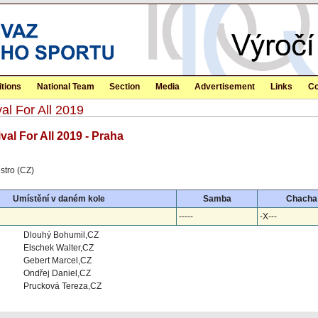
tions
National Team
Section
Media
Advertisement
Links
Co
al For All 2019
val For All 2019 - Praha
stro (CZ)
Umístění v daném kole
Samba
Chacha
-----
-X---
Dlouhý Bohumil,CZ
Elschek Walter,CZ
Gebert Marcel,CZ
Ondřej Daniel,CZ
Prucková Tereza,CZ