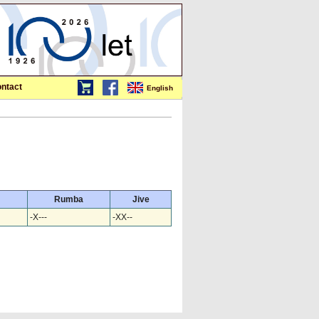
ntact
English
Rumba
Jive
-X---
-XX--