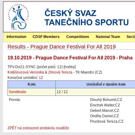
Information
CDSF Members
Competitions
National Team
Sect
Results - Prague Dance Festival For All 2019
19.10.2019 - Prague Dance Festival For All 2019 - Praha
TPV-Do21-SYNC (počet párů: 12) [hobby]
Kotěšovcová Veronika
&
Zímová Tereza
- TK Maestro (CZ)
Konečné umístění: 12
Kolo
Umístění v daném kole
Semifinále
12 / 12
Porota:
Dlouhý Bohumil,CZ
Elschek Walter,CZ
Gebert Marcel,CZ
Ondřej Daniel,CZ
Prucková Tereza,CZ
ZPĚT na zobrazení protokolu soutěže