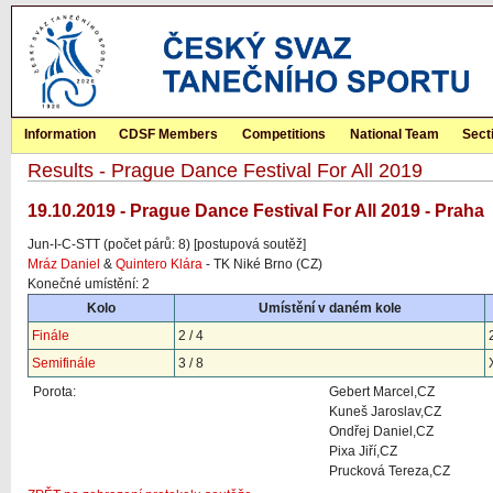
Information
CDSF Members
Competitions
National Team
Sect
Results - Prague Dance Festival For All 2019
19.10.2019 - Prague Dance Festival For All 2019 - Praha
Jun-I-C-STT (počet párů: 8) [postupová soutěž]
Mráz Daniel
&
Quintero Klára
- TK Niké Brno (CZ)
Konečné umístění: 2
Kolo
Umístění v daném kole
Finále
2 / 4
Semifinále
3 / 8
Porota:
Gebert Marcel,CZ
Kuneš Jaroslav,CZ
Ondřej Daniel,CZ
Pixa Jiří,CZ
Prucková Tereza,CZ