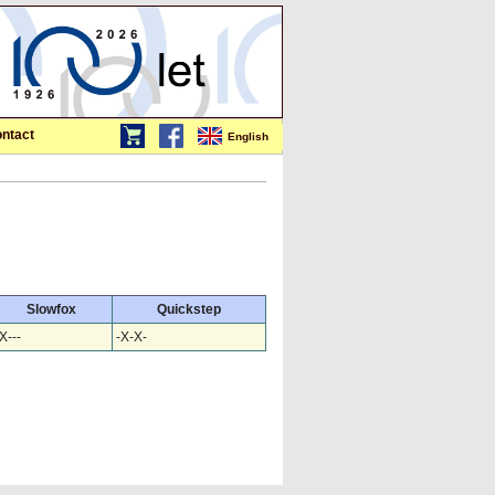
ntact
English
Slowfox
Quickstep
X---
-X-X-