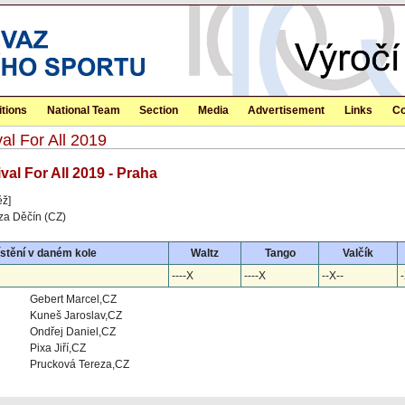
tions
National Team
Section
Media
Advertisement
Links
Co
al For All 2019
val For All 2019 - Praha
ěž]
za Děčín (CZ)
stění v daném kole
Waltz
Tango
Valčík
----X
----X
--X--
-
Gebert Marcel,CZ
Kuneš Jaroslav,CZ
Ondřej Daniel,CZ
Pixa Jiří,CZ
Prucková Tereza,CZ