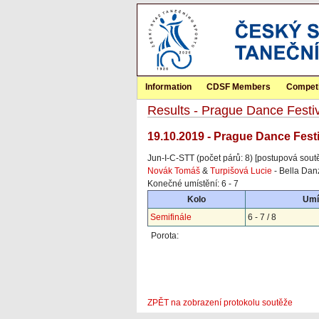
Information
CDSF Members
Competi
Results - Prague Dance Festiv
19.10.2019 - Prague Dance Festi
Jun-I-C-STT (počet párů: 8) [postupová sout
Novák Tomáš
&
Turpišová Lucie
- Bella Dan
Konečné umístění: 6 - 7
Kolo
Umí
Semifinále
6 - 7 / 8
Porota:
ZPĚT na zobrazení protokolu soutěže