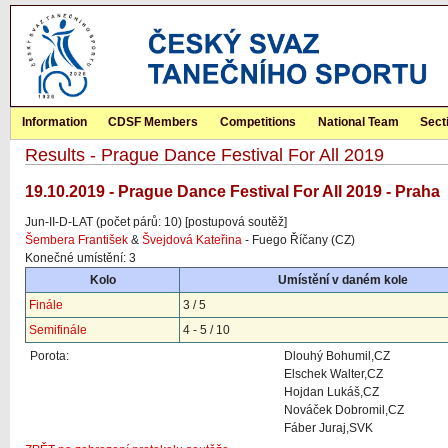
Information
CDSF Members
Competitions
National Team
Sect
Results - Prague Dance Festival For All 2019
19.10.2019 - Prague Dance Festival For All 2019 - Praha
Jun-II-D-LAT (počet párů: 10) [postupová soutěž]
Šembera František
&
Švejdová Kateřina
- Fuego Říčany (CZ)
Konečné umístění: 3
Kolo
Umístění v daném kole
Finále
3 / 5
Semifinále
4 - 5 / 10
Porota:
Dlouhý Bohumil,CZ
Elschek Walter,CZ
Hojdan Lukáš,CZ
Nováček Dobromil,CZ
Fáber Juraj,SVK