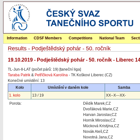
Information
CDSF Members
Competitions
National Team
Sect
Results - Podještědský pohár - 50. ročník
19.10.2019 - Podještědský pohár - 50. ročník - Liberec 1
TL-Jun-II-LAT (počet párů: 19) [taneční liga]
Taraba Patrik
&
Petříčková Karolína
- TK Koškovi Liberec (CZ)
Konečné umístění: 13
Kolo
Umístění v daném kole
Samba
1. kolo
13 / 19
XX--X---XX-
Porota:
Dědík Marek,CZ
Dvořáková Marie,CZ
Harvan Jaroslav,CZ
Horník Miroslav,CZ
Mücková Kristýna,CZ
Novák Aleš,CZ
Novotná Jana,CZ