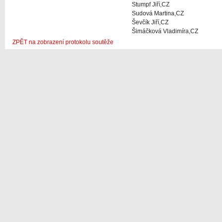
Stumpf Jiří,CZ
Sudová Martina,CZ
Ševčík Jiří,CZ
Šimáčková Vladimíra,CZ
ZPĚT na zobrazení protokolu soutěže