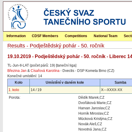
Information
CDSF Members
Competitions
National Team
Sect
Results - Podještědský pohár - 50. ročník
19.10.2019 - Podještědský pohár - 50. ročník - Liberec 1
TL-Jun-II-LAT (počet párů: 19) [taneční liga]
Březina Jan
&
Císařová Karolína
- Dvectis - DSP Kometa Brno (CZ)
Konečné umístění: 14
Kolo
Umístění v daném kole
Samba
1. kolo
14 / 19
X---XXXX-XX
Porota:
Dědík Marek,CZ
Dvořáková Marie,CZ
Harvan Jaroslav,CZ
Horník Miroslav,CZ
Mücková Kristýna,CZ
Novák Aleš,CZ
Novotná Jana,CZ