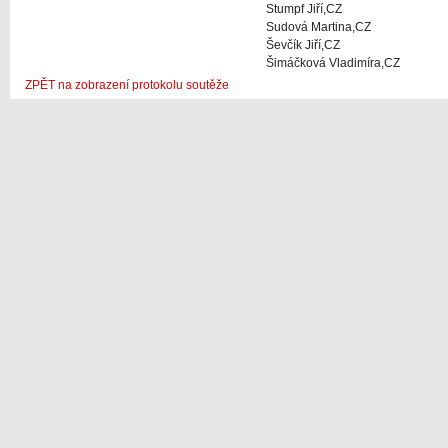
Stumpf Jiří,CZ
Sudová Martina,CZ
Ševčík Jiří,CZ
Šimáčková Vladimíra,CZ
ZPĚT na zobrazení protokolu soutěže