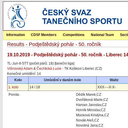
Information
CDSF Members
Competitions
National Team
Sect
Results - Podještědský pohár - 50. ročník
19.10.2019 - Podještědský pohár - 50. ročník - Liberec 1
TL-Jun-II-STT (počet párů: 18) [taneční liga]
Višnovský Adam
&
Čechtická Lucie
- TK Koškovi Liberec (CZ)
Konečné umístění: 14
Kolo
Umístění v daném kole
Waltz
1. kolo
14 / 18
XXX----X-X-
Porota:
Dědík Marek,CZ
Dvořáková Marie,CZ
Harvan Jaroslav,CZ
Horník Miroslav,CZ
Mücková Kristýna,CZ
Novák Aleš,CZ
Novotná Jana,CZ