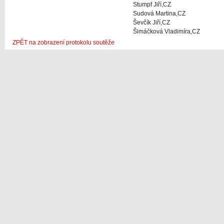
Stumpf Jiří,CZ
Sudová Martina,CZ
Ševčík Jiří,CZ
Šimáčková Vladimíra,CZ
ZPĚT na zobrazení protokolu soutěže