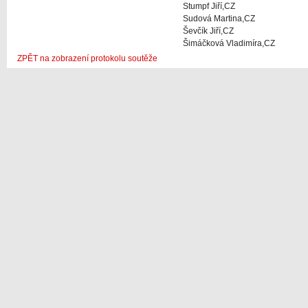
Stumpf Jiří,CZ
Sudová Martina,CZ
Ševčík Jiří,CZ
Šimáčková Vladimíra,CZ
ZPĚT na zobrazení protokolu soutěže