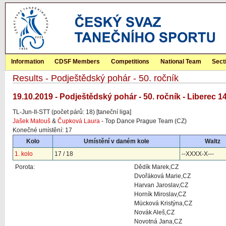
Information
CDSF Members
Competitions
National Team
Sect
Results - Podještědský pohár - 50. ročník
19.10.2019 - Podještědský pohár - 50. ročník - Liberec 1
TL-Jun-II-STT (počet párů: 18) [taneční liga]
Jašek Matouš
&
Čupková Laura
- Top Dance Prague Team (CZ)
Konečné umístění: 17
Kolo
Umístění v daném kole
Waltz
1. kolo
17 / 18
--XXXX-X---
Porota:
Dědík Marek,CZ
Dvořáková Marie,CZ
Harvan Jaroslav,CZ
Horník Miroslav,CZ
Mücková Kristýna,CZ
Novák Aleš,CZ
Novotná Jana,CZ