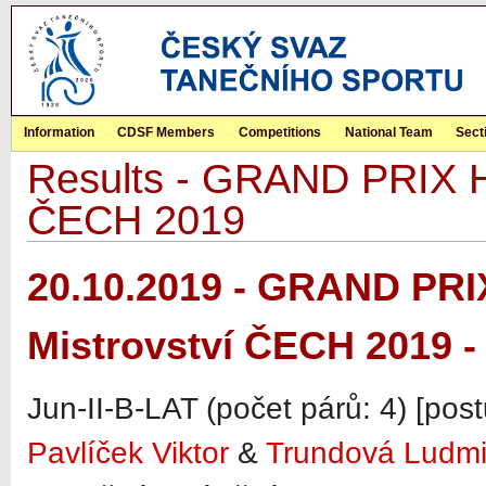
Information
CDSF Members
Competitions
National Team
Sect
Results - GRAND PRIX Hr
ČECH 2019
20.10.2019 - GRAND PRI
Mistrovství ČECH 2019 -
Jun-II-B-LAT (počet párů: 4) [pos
Pavlíček Viktor
&
Trundová Ludmi