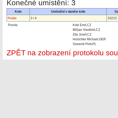
Konečné umístění: 3
Kolo
Umístění v daném kole
S
Finále
3 / 4
33223
Porota:
Koki Emil,CZ
Mičjan Vlastimil,CZ
Zita Josef,CZ
Holschke Michael,GER
Szewcik Piotr,PL
ZPĚT na zobrazení protokolu sou