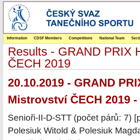
Information
CDSF Members
Competitions
National Team
Sect
Results - GRAND PRIX Hr
ČECH 2019
20.10.2019 - GRAND PRI
Mistrovství ČECH 2019 -
Senioři-II-D-STT (počet párů: 7) 
Polesiuk Witold & Polesiuk Magd