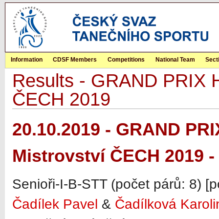
Information
CDSF Members
Competitions
National Team
Sect
Results - GRAND PRIX Hr
ČECH 2019
20.10.2019 - GRAND PRI
Mistrovství ČECH 2019 -
Senioři-I-B-STT (počet párů: 8) [
Čadílek Pavel
&
Čadílková Karoli