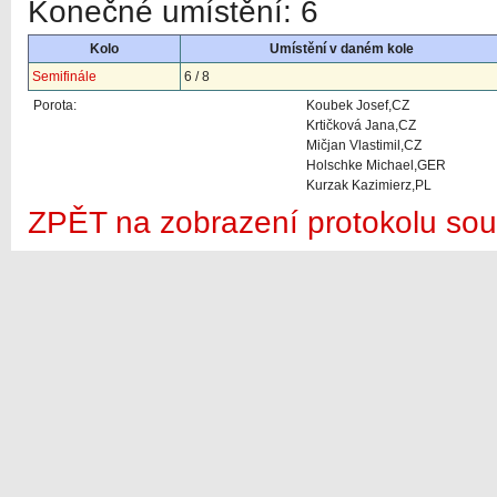
Konečné umístění: 6
Kolo
Umístění v daném kole
Semifinále
6 / 8
Porota:
Koubek Josef,CZ
Krtičková Jana,CZ
Mičjan Vlastimil,CZ
Holschke Michael,GER
Kurzak Kazimierz,PL
ZPĚT na zobrazení protokolu sou