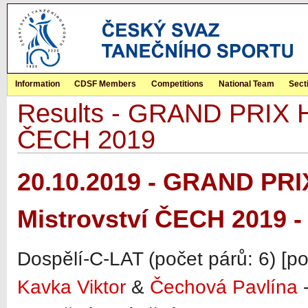
Information
CDSF Members
Competitions
National Team
Sect
Results - GRAND PRIX Hr
ČECH 2019
20.10.2019 - GRAND PRI
Mistrovství ČECH 2019 -
Dospělí-C-LAT (počet párů: 6) [p
Kavka Viktor
&
Čechová Pavlína
-