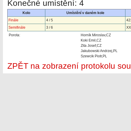
Konečné umístění: 4
Kolo
Umístění v daném kole
Finále
4 / 5
42
Semifinále
3 / 6
XX
Porota:
Horník Miroslav,CZ
Koki Emil,CZ
Zita Josef,CZ
Jakubowski Andrzej,PL
Szewcik Piotr,PL
ZPĚT na zobrazení protokolu sou