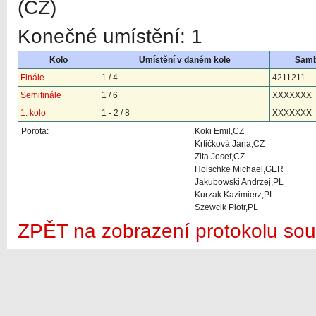
(CZ)
Konečné umístění: 1
Kolo
Umístění v daném kole
Sam
Finále
1 / 4
4211211
Semifinále
1 / 6
XXXXXXX
1. kolo
1 - 2 / 8
XXXXXXX
Porota:
Koki Emil,CZ
Krtičková Jana,CZ
Zita Josef,CZ
Holschke Michael,GER
Jakubowski Andrzej,PL
Kurzak Kazimierz,PL
Szewcik Piotr,PL
ZPĚT na zobrazení protokolu sou