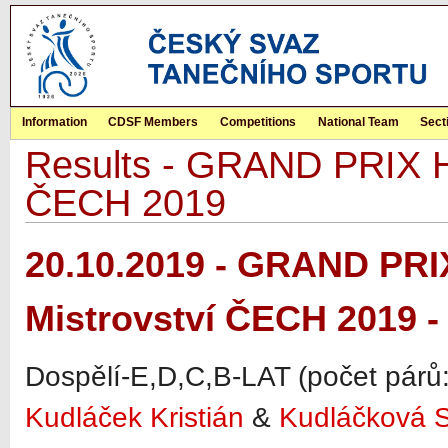
Information
CDSF Members
Competitions
National Team
Sect
Results - GRAND PRIX Hr
ČECH 2019
20.10.2019 - GRAND PRI
Mistrovství ČECH 2019 -
Dospělí-E,D,C,B-LAT (počet párů:
Kudláček Kristián
&
Kudláčková 