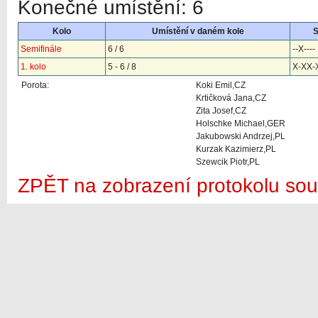
Konečné umístění: 6
Kolo
Umístění v daném kole
Semifinále
6 / 6
--X----
1. kolo
5 - 6 / 8
X-XX-
Porota:
Koki Emil,CZ
Krtičková Jana,CZ
Zita Josef,CZ
Holschke Michael,GER
Jakubowski Andrzej,PL
Kurzak Kazimierz,PL
Szewcik Piotr,PL
ZPĚT na zobrazení protokolu sou