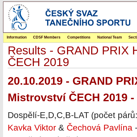
Information
CDSF Members
Competitions
National Team
Sect
Results - GRAND PRIX Hr
ČECH 2019
20.10.2019 - GRAND PRI
Mistrovství ČECH 2019 -
Dospělí-E,D,C,B-LAT (počet párů:
Kavka Viktor
&
Čechová Pavlína
-