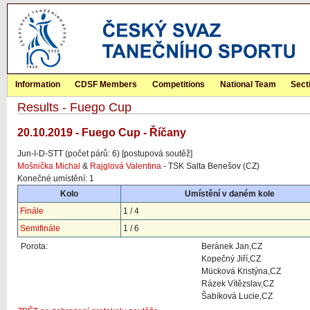
Information
CDSF Members
Competitions
National Team
Sect
Results - Fuego Cup
20.10.2019 - Fuego Cup - Říčany
Jun-I-D-STT (počet párů: 6) [postupová soutěž]
Mošnička Michal
&
Rajglová Valentina
- TSK Salta Benešov (CZ)
Konečné umístění: 1
Kolo
Umístění v daném kole
Finále
1 / 4
Semifinále
1 / 6
Porota:
Beránek Jan,CZ
Kopečný Jiří,CZ
Mücková Kristýna,CZ
Rázek Vítězslav,CZ
Šabíková Lucie,CZ