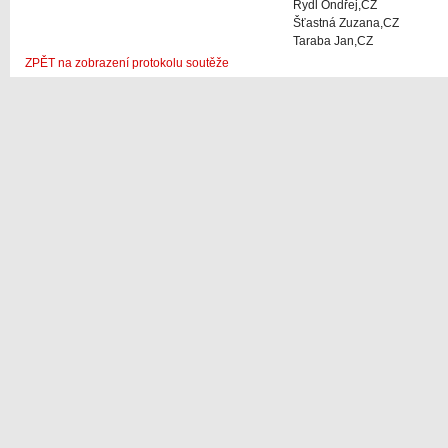
Rydl Ondřej,CZ
Šťastná Zuzana,CZ
Taraba Jan,CZ
ZPĚT na zobrazení protokolu soutěže