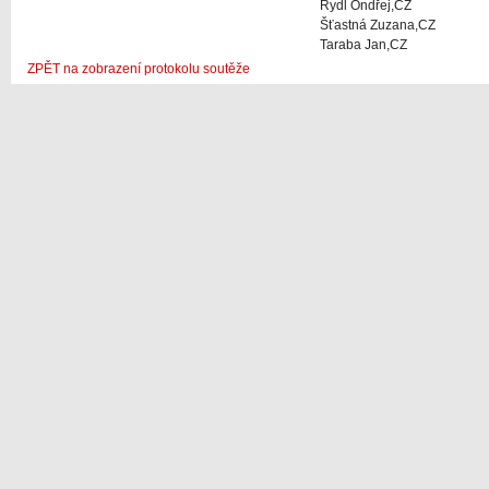
Rydl Ondřej,CZ
Šťastná Zuzana,CZ
Taraba Jan,CZ
ZPĚT na zobrazení protokolu soutěže