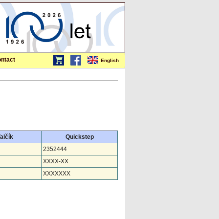
ntact
English
alčík
Quickstep
2352444
XXXX-XX
XXXXXXX