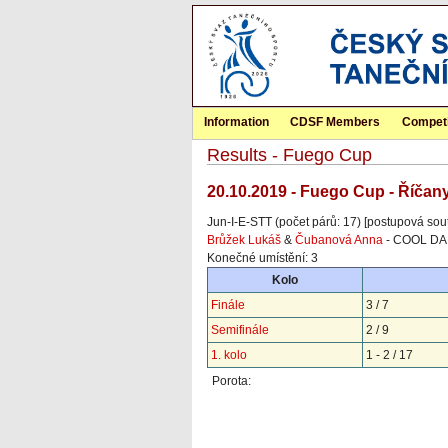
Information
CDSF Members
Competi
Results - Fuego Cup
20.10.2019 - Fuego Cup - Říčan
Jun-I-E-STT (počet párů: 17) [postupová sou
Brůžek Lukáš
&
Čubanová Anna
- COOL DA
Konečné umístění: 3
Kolo
Finále
3 / 7
Semifinále
2 / 9
1. kolo
1 - 2 / 17
Porota: