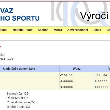
tions
National Team
Section
Media
Advertisement
Links
Co
y
těž]
NCE (CZ)
Umístění v daném kole
Waltz
V
2453143
2341233
X-XXXXX
X-XXXXX
X-XXXXX
XXXXXXX
Beránek Jan,CZ
Dědík Marek,CZ
Chvátalová Lucie,CZ
Ondřej Daniel,CZ