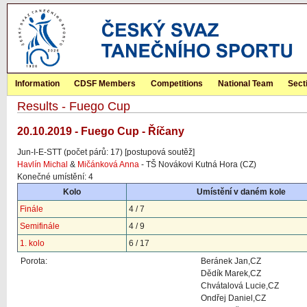
Information
CDSF Members
Competitions
National Team
Sect
Results - Fuego Cup
20.10.2019 - Fuego Cup - Říčany
Jun-I-E-STT (počet párů: 17) [postupová soutěž]
Havlín Michal
&
Mičánková Anna
- TŠ Novákovi Kutná Hora (CZ)
Konečné umístění: 4
Kolo
Umístění v daném kole
Finále
4 / 7
Semifinále
4 / 9
1. kolo
6 / 17
Porota:
Beránek Jan,CZ
Dědík Marek,CZ
Chvátalová Lucie,CZ
Ondřej Daniel,CZ