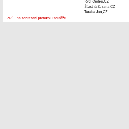
Rydl Ondřej,CZ
Šťastná Zuzana,CZ
Taraba Jan,CZ
ZPĚT na zobrazení protokolu soutěže