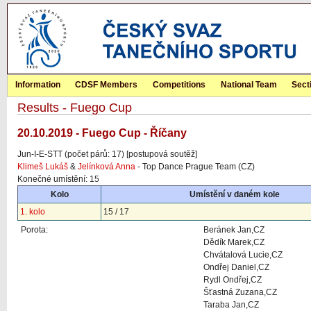
Information
CDSF Members
Competitions
National Team
Sect
Results - Fuego Cup
20.10.2019 - Fuego Cup - Říčany
Jun-I-E-STT (počet párů: 17) [postupová soutěž]
Klimeš Lukáš
&
Jelínková Anna
- Top Dance Prague Team (CZ)
Konečné umístění: 15
Kolo
Umístění v daném kole
1. kolo
15 / 17
Porota:
Beránek Jan,CZ
Dědík Marek,CZ
Chvátalová Lucie,CZ
Ondřej Daniel,CZ
Rydl Ondřej,CZ
Šťastná Zuzana,CZ
Taraba Jan,CZ