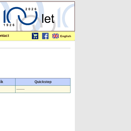
ntact
English
ík
Quickstep
-------