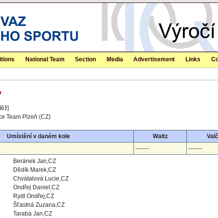
tions
National Team
Section
Media
Advertisement
Links
Co
y
těž]
e Team Plzeň (CZ)
Umístění v daném kole
Waltz
Valč
-------
-------
Beránek Jan,CZ
Dědík Marek,CZ
Chvátalová Lucie,CZ
Ondřej Daniel,CZ
Rydl Ondřej,CZ
Šťastná Zuzana,CZ
Taraba Jan,CZ