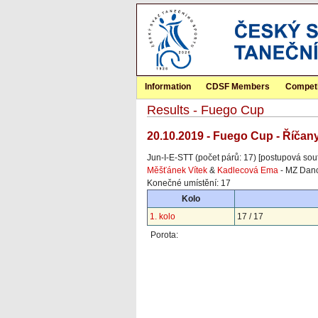
Information
CDSF Members
Competi
Results - Fuego Cup
20.10.2019 - Fuego Cup - Říčan
Jun-I-E-STT (počet párů: 17) [postupová sou
Měšťánek Vítek
&
Kadlecová Ema
- MZ Danc
Konečné umístění: 17
Kolo
1. kolo
17 / 17
Porota: